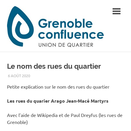
Skip
UQ
to
content
Gren
conf
Le nom des rues du quartier
6 AOÛT 2020
ADMIN
HISTOIRE...
Petite explication sur le nom des rues du quartier
Les rues du quarier Arago Jean-Macé Martyrs
Avec l’aide de Wikipedia et de Paul Dreyfus (les rues de
Grenoble)