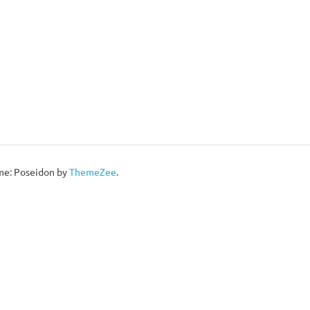
e: Poseidon by
ThemeZee
.