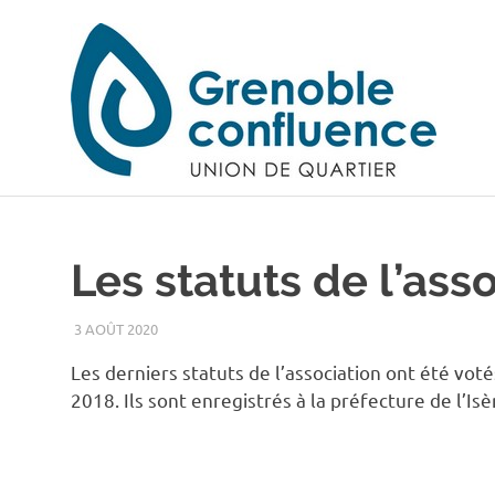
Skip
U
to
content
G
c
Les statuts de l’ass
3 AOÛT 2020
ADMIN
DOCUMENTS UQ
,
L'UQ
Les derniers statuts de l’association ont été vo
2018. Ils sont enregistrés à la préfecture de l’I