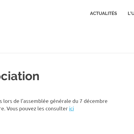
Q
ACTUALITÉS
L’
renoble-
onfluence
ociation
tés lors de l’assemblée générale du 7 décembre
sère. Vous pouvez les consulter
ici