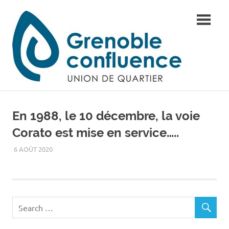
Skip
UQ
to
content
Gren
conf
En 1988, le 10 décembre, la voie
Corato est mise en service…..
6 AOÛT 2020
ADMIN
BRÈVES DU COIN
,
HISTOIRE...