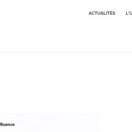
Q
ACTUALITÉS
L’
renoble-
onfluence